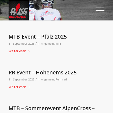
MTB-Event – Pfalz 2025
/
11. September 2025
in
Allgemein
,
MTB
Weiterlesen
RR Event – Hohenems 2025
/
11. September 2025
in
Allgemein
,
Rennrad
Weiterlesen
MTB – Sommerevent AlpenCross –