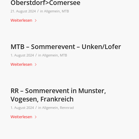
Oberstdorf>Comersee
/
21. August 2024
in
Allgemein
,
MTB
Weiterlesen
MTB – Sommerevent – Unken/Lofer
/
1. August 2024
in
Allgemein
,
MTB
Weiterlesen
RR – Sommerevent in Munster,
Vogesen, Frankreich
/
1. August 2024
in
Allgemein
,
Rennrad
Weiterlesen