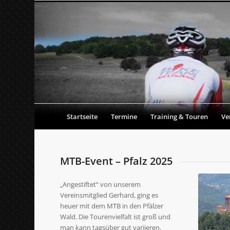
Startseite
Termine
Training & Touren
Ve
MTB-Event – Pfalz 2025
„Angestiftet“ von unserem
Vereinsmitglied Gerhard, ging es
heuer mit dem MTB in den Pfälzer
Wald. Die Tourenvielfalt ist groß und
man kann tagsüber gut variieren.