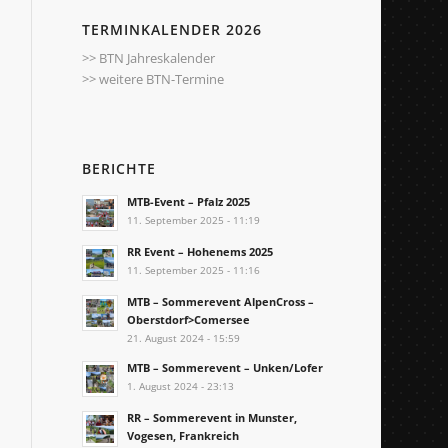
TERMINKALENDER 2026
>> BTN Jahreskalender
>> weitere BTN-Termine
BERICHTE
MTB-Event – Pfalz 2025
11. September 2025 - 11:19
RR Event – Hohenems 2025
11. September 2025 - 11:16
MTB – Sommerevent AlpenCross –
Oberstdorf>Comersee
21. August 2024 - 15:59
MTB – Sommerevent – Unken/Lofer
1. August 2024 - 23:13
RR – Sommerevent in Munster,
Vogesen, Frankreich